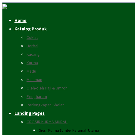
Home
Katalog Produk
Coklat
Herbal
Kacang
Kurma
Madu
Minuman
Oleh-oleh Haji & Umroh
Pengharum
Perlengkapan Sholat
Landing Pages
GROSIR KURMA MURAH
Grosir Kurma Sumber Karamah Utama