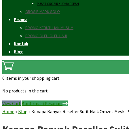
PUSAT GROSIR KURMA FRESH
GROSIR MADU SOLO
Promo
PROMO KEBUTUHAN MUSLIM
PROMO OLEH-OLEH HAJI
Kontak
Blog
0 items
in your shopping cart
No products in the cart.
View Cart
Konfirmasi Pesanan
Home
»
Blog
»
Kenapa Banyak Reseller Sulit Naik Omzet Meski 