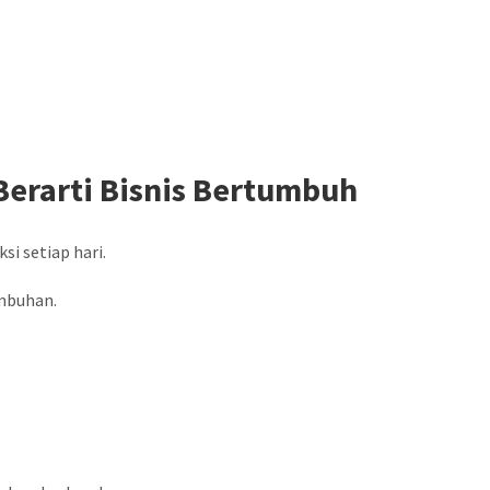
Berarti Bisnis Bertumbuh
i setiap hari.
umbuhan.