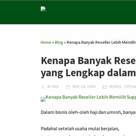
Home
»
Blog
»
Kenapa Banyak Reseller Lebih Memili
Kenapa Banyak Resel
yang Lengkap dalam
M ZAR
MAY 18, 2026
BISNIS
,
TIPS D
Dalam bisnis oleh-oleh haji dan umroh, banya
Padahal setelah usaha mulai berjalan,