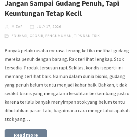
Jangan Sampai Gudang Penuh, Tapi
Keuntungan Tetap Kecil
M ZAR
JULY 17, 2026
EDUKASI
,
GROSIR
,
PENGUMUMAN
,
TIPS DAN TRIK
Banyak pelaku usaha merasa tenang ketika melihat gudang
mereka penuh dengan barang. Rak terlihat lengkap. Stok
tersedia. Produk tersusun rapi. Sekilas, kondisi seperti ini
memang terlihat baik. Namun dalam dunia bisnis, gudang
yang penuh belum tentu menjadi kabar baik. Bahkan, tidak
sedikit bisnis yang mengalami kesulitan berkembang justru
karena terlalu banyak menyimpan stok yang belum tentu
dibutuhkan pasar. Lalu, bagaimana cara mengetahui apakah
stok yang…
Read more