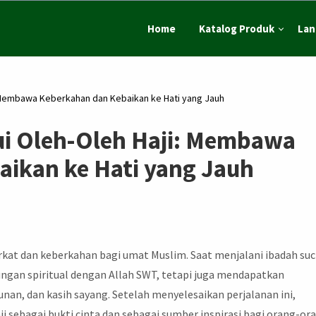
Home
Katalog Produk
Lan
: Membawa Keberkahan dan Kebaikan ke Hati yang Jauh
ui Oleh-Oleh Haji: Membawa
ikan ke Hati yang Jauh
at dan keberkahan bagi umat Muslim. Saat menjalani ibadah suc
ungan spiritual dengan Allah SWT, tetapi juga mendapatkan
nan, dan kasih sayang. Setelah menyelesaikan perjalanan ini,
 sebagai bukti cinta dan sebagai sumber inspirasi bagi orang-or