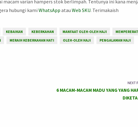
i macam varian hampers stok berlimpah. Tentunya ini kana menj
egera hubungi kami
WhatsApp
atau
W
eb SKU
. Terimakaish
KEBAIKAN
KEBERKAHAN
MANFAAT OLEH-OLEH HAJI
MEMPERERA
N
MERAIH KEBERKAHAN HATI
OLEH-OLEH HAJI
PENGALAMAN HAJI
NEXT 
6 MACAM-MACAM MADU YANG YANG HA
DIKETA