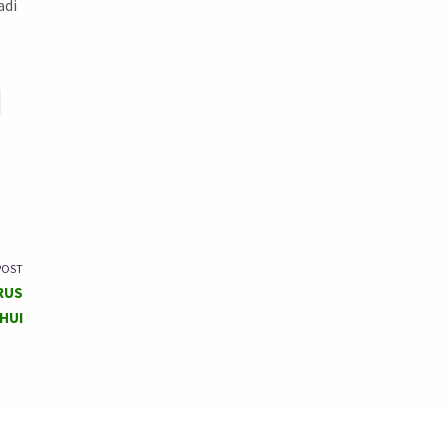
adi
T
POST
RUS
HUI