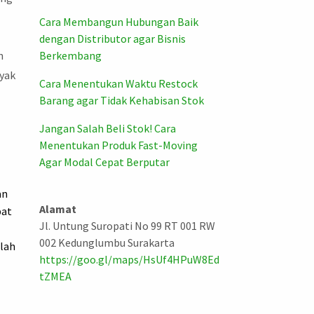
Cara Membangun Hubungan Baik
dengan Distributor agar Bisnis
n
Berkembang
nyak
Cara Menentukan Waktu Restock
Barang agar Tidak Kehabisan Stok
Jangan Salah Beli Stok! Cara
Menentukan Produk Fast-Moving
Agar Modal Cepat Berputar
an
Alamat
pat
Jl. Untung Suropati No 99 RT 001 RW
002 Kedunglumbu Surakarta
llah
https://goo.gl/maps/HsUf4HPuW8Ed
tZMEA