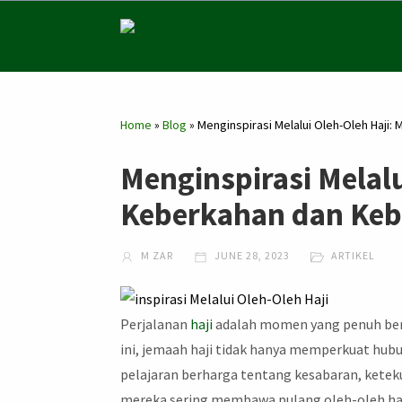
Home
»
Blog
»
Menginspirasi Melalui Oleh-Oleh Haji
Menginspirasi Melal
Keberkahan dan Keba
M ZAR
JUNE 28, 2023
ARTIKEL
Perjalanan
haji
adalah momen yang penuh berk
ini, jemaah haji tidak hanya memperkuat hub
pelajaran berharga tentang kesabaran, keteku
mereka sering membawa pulang oleh-oleh haji