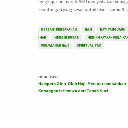
lengkap, dan murah. SKU menyediakan bebaga
keuntungan yang besar untuk bisnis kamu. S
BERBAGI KEBERKAHAN
HAJI
HATI YANG JAUH
IMAN
MENGINSPIRASI
MENINGKATKAN KEBAIKA
PERJALANAN HAJI
SPIRITUALITAS
PREVIOUS POST
Hampers Oleh-Oleh Haji: Mempersembahkan
Kenangan Istimewa dari Tanah Suci