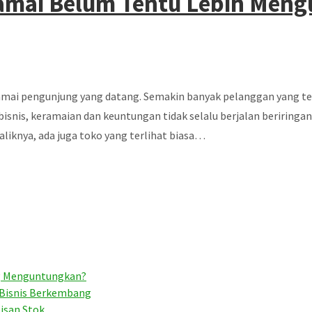
Ramai Belum Tentu Lebih Men
amai pengunjung yang datang. Semakin banyak pelanggan yang ter
nis, keramaian dan keuntungan tidak selalu berjalan beriringan. 
liknya, ada juga toko yang terlihat biasa…
ng Menguntungkan?
 Bisnis Berkembang
isan Stok