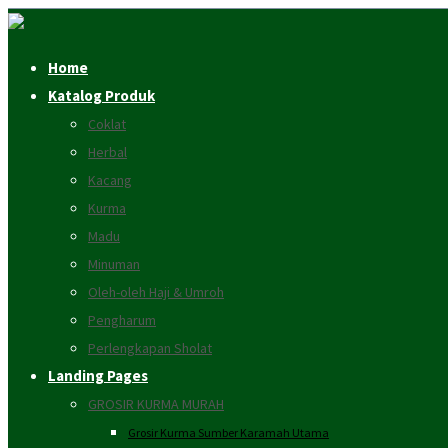
Home
Katalog Produk
Coklat
Herbal
Kacang
Kurma
Madu
Minuman
Oleh-oleh Haji & Umroh
Pengharum
Perlengkapan Sholat
Landing Pages
GROSIR KURMA MURAH
Grosir Kurma Sumber Karamah Utama