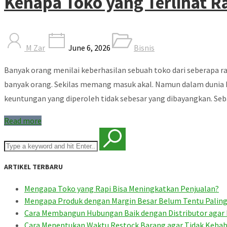
Kenapa Toko yang Terlihat 
M Zar
June 6, 2026
Bisnis
Banyak orang menilai keberhasilan sebuah toko dari seberapa r
banyak orang. Sekilas memang masuk akal. Namun dalam dunia bis
keuntungan yang diperoleh tidak sebesar yang dibayangkan. Seba
Read more
ARTIKEL TERBARU
Mengapa Toko yang Rapi Bisa Meningkatkan Penjualan?
Mengapa Produk dengan Margin Besar Belum Tentu Pali
Cara Membangun Hubungan Baik dengan Distributor agar
Cara Menentukan Waktu Restock Barang agar Tidak Kehab