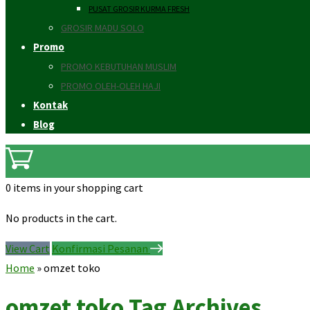
PUSAT GROSIR KURMA FRESH
GROSIR MADU SOLO
Promo
PROMO KEBUTUHAN MUSLIM
PROMO OLEH-OLEH HAJI
Kontak
Blog
0 items
in your shopping cart
No products in the cart.
View Cart
Konfirmasi Pesanan
Home
»
omzet toko
omzet toko Tag Archives