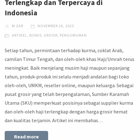
Terlengkap dan Terpercaya di
Indonesia
M ZAR
NOVEMBER 26, 2025
ARTIKEL
,
BISNIS
,
GROSIR
,
PENGUMUMAN
Setiap tahun, permintaan terhadap kurma, coklat Arab,
camilan Timur Tengah, dan oleh-oleh khas Haji/Umrah terus
meningkat. Baik menjelang musim haji maupun sepanjang
tahun, produk-produk ini selalu menjadi andalan bagi toko
oleh-oleh, UMKM, reseller online, maupun keluarga. Sebagai
pusat grosir yang telah berpengalaman, Sumber Karamah
Utama (SKU) memperkuat posisinya sebagai supplier kurma
dan oleh-oleh haji terlengkap dengan harga grosir hemat
dan kualitas terjamin. Artikel ini membahas…
Read more