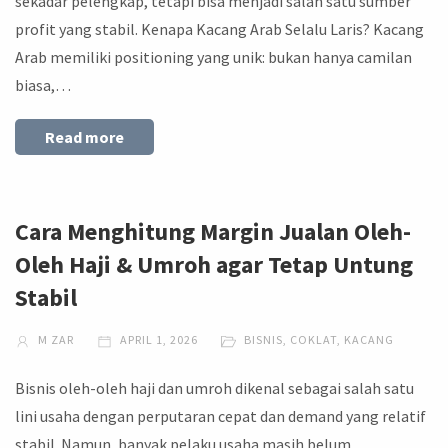
sekadar pelengkap, tetapi bisa menjadi salah satu sumber
profit yang stabil. Kenapa Kacang Arab Selalu Laris? Kacang
Arab memiliki positioning yang unik: bukan hanya camilan
biasa,…
Read more
Cara Menghitung Margin Jualan Oleh-
Oleh Haji & Umroh agar Tetap Untung
Stabil
M ZAR
APRIL 1, 2026
BISNIS
,
COKLAT
,
KACANG
Bisnis oleh-oleh haji dan umroh dikenal sebagai salah satu
lini usaha dengan perputaran cepat dan demand yang relatif
stabil. Namun, banyak pelaku usaha masih belum