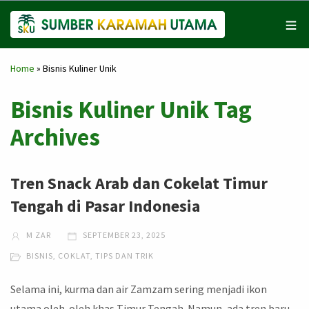
Home
»
Bisnis Kuliner Unik
Bisnis Kuliner Unik Tag
Archives
Tren Snack Arab dan Cokelat Timur
Tengah di Pasar Indonesia
M ZAR
SEPTEMBER 23, 2025
BISNIS
,
COKLAT
,
TIPS DAN TRIK
Selama ini, kurma dan air Zamzam sering menjadi ikon
utama oleh-oleh khas Timur Tengah. Namun, ada tren baru