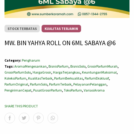
STOCK TERBATAS
KUALITAS TERJAMIN
MW. BIN YAHYA ROLL ON 6ML SABAYA @6
Category:
Pengharum
Tags:
AromaMengesankan
,
BisnisParfum
,
BisnisSolo
,
GrosirParfumMurah
,
GrosirParfumSolo
,
HargaGrosir
,
HargaTerjangkau
,
KeuntunganMaksimal
,
KoleksiParfum
,
KualitasTerbaik
,
ParfumBerkualitas
,
ParfumEksklusif
,
ParfumOriginal
,
ParfumSolo
,
ParfumTerbaik
,
PelayananPelanggan
,
PengirimanCepat
,
PusatGrosirParfum
,
TokoParfum
,
VariasiAroma
SHARE THIS PRODUCT