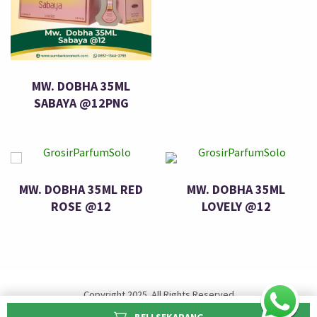
MW. DOBHA 35ML
SABAYA @12PNG
MW. DOBHA 35ML RED
MW. DOBHA 35ML
ROSE @12
LOVELY @12
Copyright 2025. All Rights Reserved
Designed by
Sumber Karamah Utama