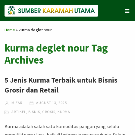
Home
»
kurma deglet nour
kurma deglet nour Tag
Archives
5 Jenis Kurma Terbaik untuk Bisnis
Grosir dan Retail
M ZAR
AUGUST 13, 2025
ARTIKEL
,
BISNIS
,
GROSIR
,
KURMA
Kurma adalah salah satu komoditas pangan yang selalu
memiliki pasar luas, baik di Indonesia maupun dunia. Selain