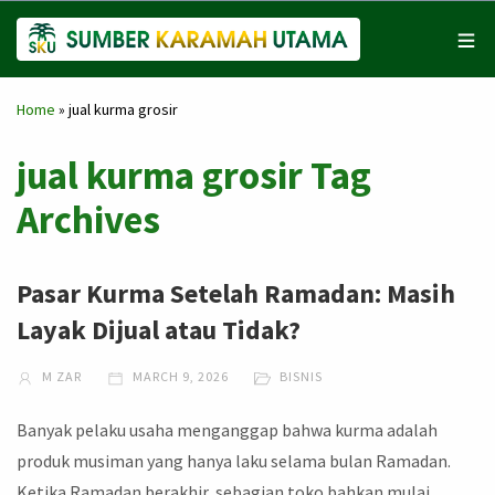
Home
»
jual kurma grosir
jual kurma grosir Tag
Archives
Pasar Kurma Setelah Ramadan: Masih
Layak Dijual atau Tidak?
M ZAR
MARCH 9, 2026
BISNIS
Banyak pelaku usaha menganggap bahwa kurma adalah
produk musiman yang hanya laku selama bulan Ramadan.
Ketika Ramadan berakhir, sebagian toko bahkan mulai