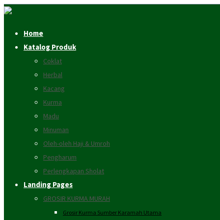
Home
Katalog Produk
Coklat
Herbal
Kacang
Kurma
Madu
Minuman
Oleh-oleh Haji & Umroh
Pengharum
Perlengkapan Sholat
Landing Pages
GROSIR KURMA MURAH
Grosir Kurma Sumber Karamah Utama