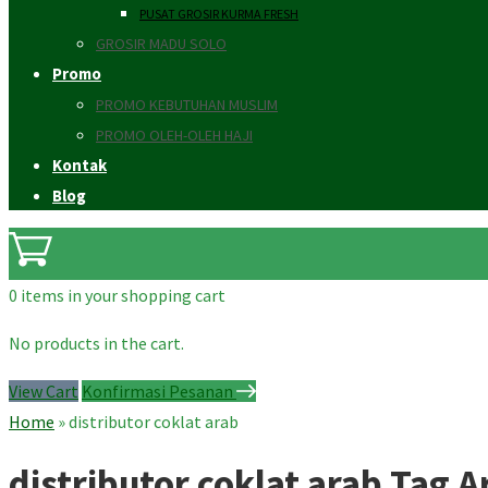
PUSAT GROSIR KURMA FRESH
GROSIR MADU SOLO
Promo
PROMO KEBUTUHAN MUSLIM
PROMO OLEH-OLEH HAJI
Kontak
Blog
0 items
in your shopping cart
No products in the cart.
View Cart
Konfirmasi Pesanan
Home
»
distributor coklat arab
distributor coklat arab Tag A