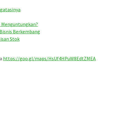
ngatasinya
ng Menguntungkan?
 Bisnis Berkembang
isan Stok
ta
https://goo.gl/maps/HsUf4HPuW8EdtZMEA