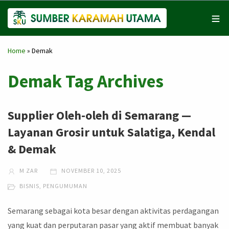
Home
»
Demak
Demak Tag Archives
Supplier Oleh-oleh di Semarang —
Layanan Grosir untuk Salatiga, Kendal
& Demak
M ZAR
NOVEMBER 10, 2025
BISNIS
,
PENGUMUMAN
Semarang sebagai kota besar dengan aktivitas perdagangan
yang kuat dan perputaran pasar yang aktif membuat banyak