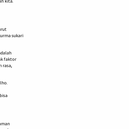
h kita.
urut
kurma sukari
adalah
ak faktor
 rasa,
lho.
bisa
 aman