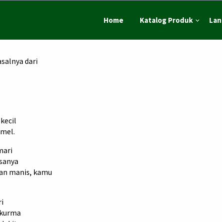
Home
Katalog Produk
Lan
salnya dari
kecil
amel.
mari
asanya
an manis, kamu
ri
 kurma