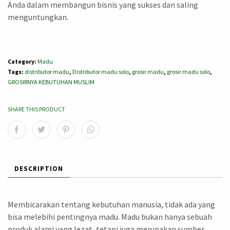
Anda dalam membangun bisnis yang sukses dan saling
menguntungkan.
Category:
Madu
Tags:
distributor madu
,
Distributor madu solo
,
grosir madu
,
grosir madu solo
,
GROSIRNYA KEBUTUHAN MUSLIM
SHARE THIS PRODUCT
DESCRIPTION
Membicarakan tentang kebutuhan manusia, tidak ada yang
bisa melebihi pentingnya madu. Madu bukan hanya sebuah
produk alami yang lezat, tetapi juga merupakan sumber