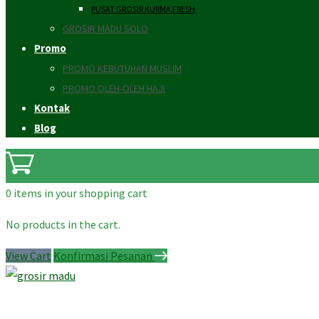
PUSAT GROSIR KURMA FRESH
GROSIR MADU SOLO
Promo
PROMO KEBUTUHAN MUSLIM
PROMO OLEH-OLEH HAJI
Kontak
Blog
0 items
in your shopping cart
No products in the cart.
View Cart
Konfirmasi Pesanan