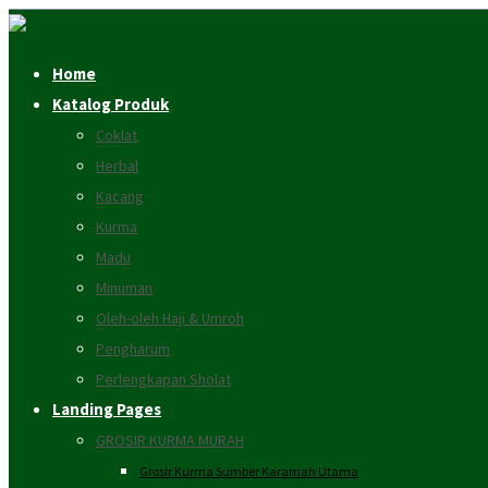
Home
Katalog Produk
Coklat
Herbal
Kacang
Kurma
Madu
Minuman
Oleh-oleh Haji & Umroh
Pengharum
Perlengkapan Sholat
Landing Pages
GROSIR KURMA MURAH
Grosir Kurma Sumber Karamah Utama