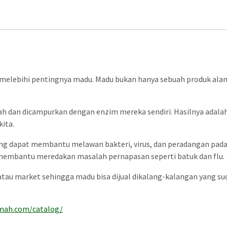
melebihi pentingnya madu. Madu bukan hanya sebuah produk alam
ah dan dicampurkan dengan enzim mereka sendiri. Hasilnya adalah
ita.
ang dapat membantu melawan bakteri, virus, dan peradangan pada t
embantu meredakan masalah pernapasan seperti batuk dan flu.
si atau market sehingga madu bisa dijual dikalang-kalangan yang
mah.com/catalog/