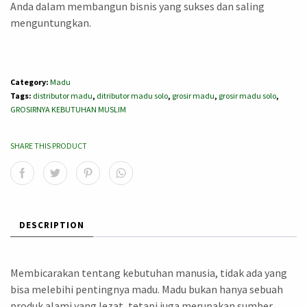
Anda dalam membangun bisnis yang sukses dan saling
menguntungkan.
Category:
Madu
Tags:
distributor madu
,
ditributor madu solo
,
grosir madu
,
grosir madu solo
,
GROSIRNYA KEBUTUHAN MUSLIM
SHARE THIS PRODUCT
DESCRIPTION
Membicarakan tentang kebutuhan manusia, tidak ada yang
bisa melebihi pentingnya madu. Madu bukan hanya sebuah
produk alami yang lezat, tetapi juga merupakan sumber