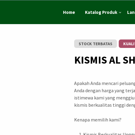
Home
Katalog Produk
Lan
STOCK TERBATAS
KUALI
KISMIS AL S
Apakah Anda mencari peluan
Anda dengan harga yang terj
istimewa kami yang menggiur
kismis berkualitas tinggi den
Kenapa memilih kami?
Kismis Berkualitas Ungg