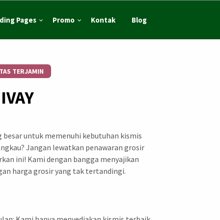
ding Pages
Promo
Kontak
Blog
TAS TERJAMIN
HIVAY
g besar untuk memenuhi kebutuhan kismis
angkau? Jangan lewatkan penawaran grosir
kan ini! Kami dengan bangga menyajikan
gan harga grosir yang tak tertandingi.
ulan: Kami hanya menyediakan kismis terbaik