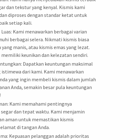
gar dan tekstur yang kenyal. Kismis kami
 dan diproses dengan standar ketat untuk
ik setiap kali.
g Luas: Kami menawarkan berbagai varian
hi berbagai selera. Nikmati kismis biasa
h yang manis, atau kismis emas yang lezat.
 memiliki keunikan dan kelezatan sendiri.
untungkan: Dapatkan keuntungan maksimal
g istimewa dari kami. Kami menawarkan
nda yang ingin membeli kismis dalam jumlah
sanan Anda, semakin besar pula keuntungan
!
Aman: Kami memahami pentingnya
g segar dan tepat waktu. Kami menjamin
dan aman untuk memastikan kismis
selamat di tangan Anda.
ma: Kepuasan pelanggan adalah prioritas