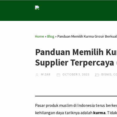
Home
»
Blog
»
Panduan Memilih Kurma Grosir Berkuali
Panduan Memilih Kur
Supplier Terpercaya 
M ZAR
OCTOBER 3, 2025
BISNIS
,
C
Pasar produk muslim di Indonesia terus berk
kehilangan daya tariknya adalah
kurma
. Tida