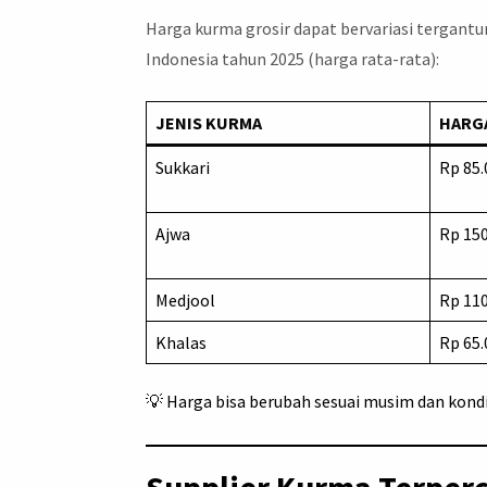
Harga kurma grosir dapat bervariasi tergantung
Indonesia tahun 2025 (harga rata-rata):
JENIS KURMA
HARGA
Sukkari
Rp 85.
Ajwa
Rp 150
Medjool
Rp 110
Khalas
Rp 65.
💡 Harga bisa berubah sesuai musim dan kondis
Supplier Kurma Terperc