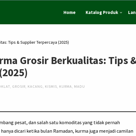
Home
Katalog Produk
Lan
tas: Tips & Supplier Terpercaya (2025)
ma Grosir Berkualitas: Tips 
(2025)
OKLAT
,
GROSIR
,
KACANG
,
KISMIS
,
KURMA
,
MADU
embang pesat, dan salah satu komoditas yang tidak pernah
k hanya dicari ketika bulan Ramadan, kurma juga menjadi camilan